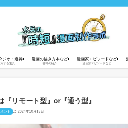
タジオ・道具
漫画の描き方本など
漫画家エピソードなど
使用する道具
書籍の紹介
漫画家エピソードなど
は『リモート型』or『通う型』
2024年10月13日
スタント