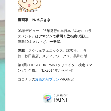
漫画家 PN水兵きき
03年デビュー。05年発行の単行本『みかにハラ
スメント』は
アマゾンで瞬間１位を繰り返し
。
連載10本立ち上げ。
一発屋
。
連載→
スクウェアエニックス、講談社、小学
館、秋田書店、メディアワークス、英和出版
第1回CLIPSTUDIOPAINTクリエイター検定（マ
ンガ）合格。（EX2014年から利用）
ココナラの
漫画添削プラン
PRO認定