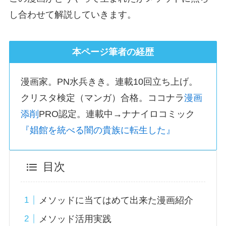
し合わせて解説していきます。
本ページ筆者の経歴
漫画家。PN水兵きき。連載10回立ち上げ。
クリスタ検定（マンガ）合格。ココナラ
漫画
添削
PRO認定。連載中→ナナイロコミック
『娼館を統べる闇の貴族に転生した』
目次
メソッドに当てはめて出来た漫画紹介
メソッド活用実践