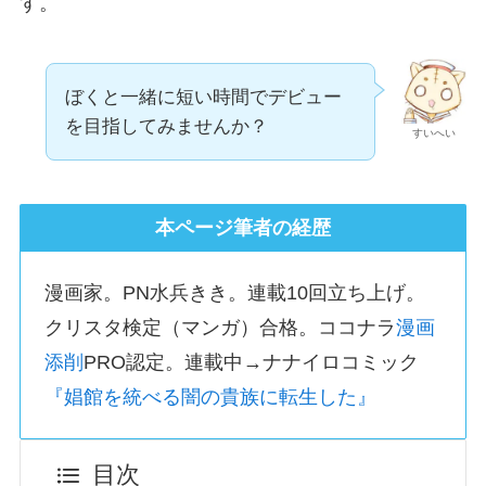
す。
ぼくと一緒に短い時間でデビュー
を目指してみませんか？
すいへい
本ページ筆者の経歴
漫画家。PN水兵きき。連載10回立ち上げ。
クリスタ検定（マンガ）合格。ココナラ
漫画
添削
PRO認定。連載中→ナナイロコミック
『娼館を統べる闇の貴族に転生した』
目次