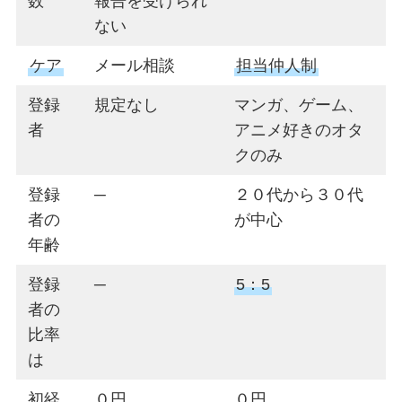
数
報告を受けられ
ない
ケア
メール相談
担当仲人制
登録
規定なし
マンガ、ゲーム、
者
アニメ好きのオタ
クのみ
登録
─
２０代から３０代
者の
が中心
年齢
登録
─
5：5
者の
比率
は
初経
０円
０円