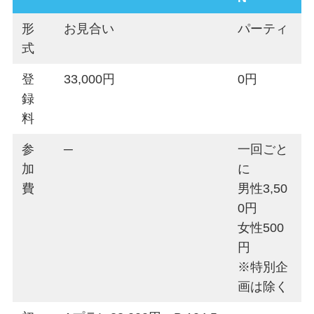
形
お見合い
パーティ
式
登
33,000円
0円
録
料
参
─
一回ごと
加
に
費
男性3,50
0円
女性500
円
※特別企
画は除く