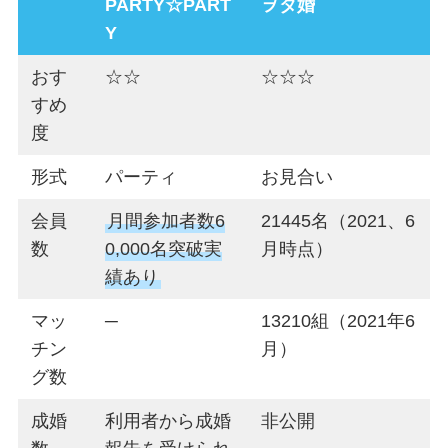
PARTY☆PART
ヲタ婚
Y
おす
☆☆
☆☆☆
すめ
度
形式
パーティ
お見合い
会員
月間参加者数6
21445名（2021、6
数
0,000名突破実
月時点）
績あり
マッ
─
13210組（2021年6
チン
月）
グ数
成婚
利用者から成婚
非公開