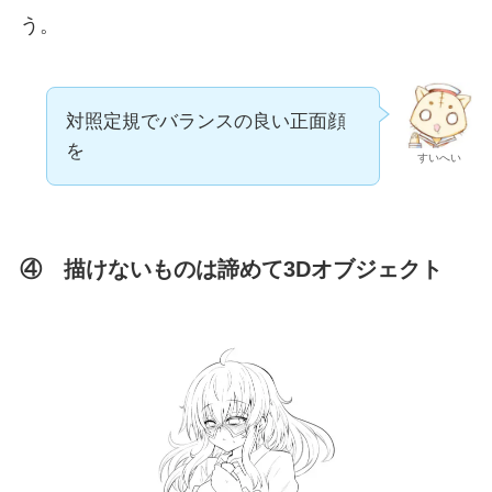
う。
対照定規でバランスの良い正面顔
を
すいへい
④ 描けないものは諦めて3Dオブジェクト